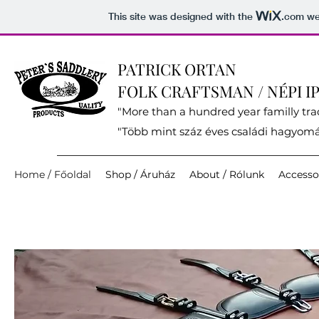
This site was designed with the
.com
web
PATRICK ORTAN
FOLK CRAFTSMAN
/ NÉPI 
"More than a hundred year familly tra
"Több mint száz éves családi hagyo
Home / Főoldal
Shop / Áruház
About / Rólunk
Accessor