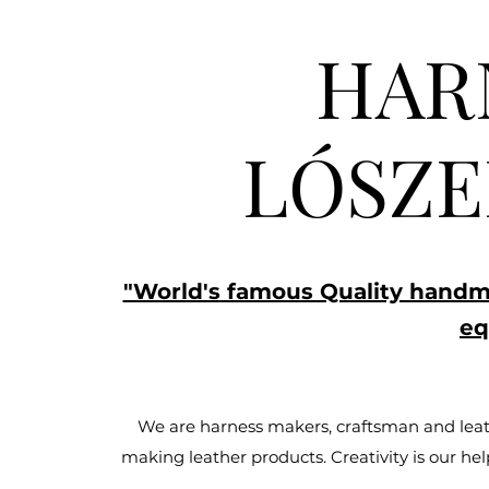
HAR
LÓSZE
"World's famous Quality handma
eq
We are harness makers, craftsman and leath
making leather products. Creativity is our hel