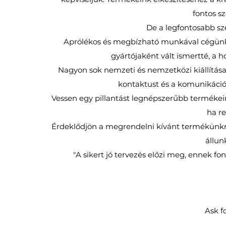
fontos 
De a legfontosabb sz
Aprólékos és megbízható munkával cégünk 
gyártójaként vált ismertté, a 
Nagyon sok nemzeti és nemzetközi kiállítása
kontaktust és a komunikáció
Vessen egy pillantást legnépszerűbb termékein
ha r
Érdeklődjön a megrendelni kívánt termékünkr
állun
"A sikert jó tervezés előzi meg, ennek fonto
Ask f